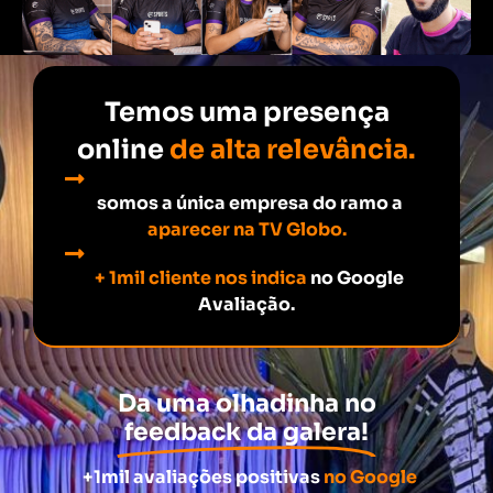
Temos uma presença
online
de alta relevância.
somos a única empresa do ramo a
aparecer na TV Globo.
+ 1mil cliente nos indica
no Google
Avaliação.
Da uma olhadinha no
feedback da galera!
+1mil avaliações positivas
no Google