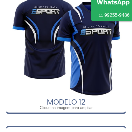
9
9255
-
9486
11
MODELO 12
Clique na imagem para ampliar