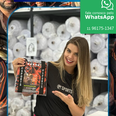
9
6175
-
1347
11