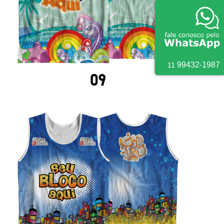
9
9432
-
1987
11