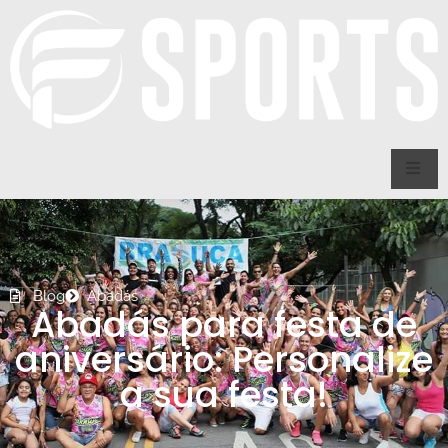
Blog
Abadás
Abadás para festa de
aniversário: Personalize
a sua festa!