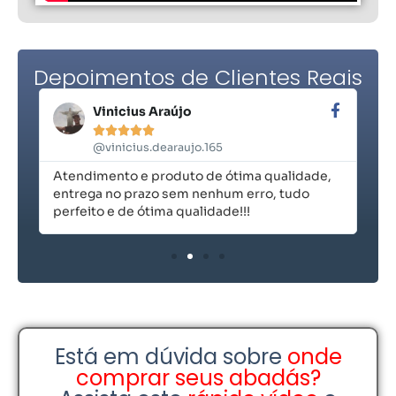
Depoimentos de Clientes Reais
Vinicius Araújo





@vinicius.dearaujo.165
Atendimento e produto de ótima qualidade,
Ex
entrega no prazo sem nenhum erro, tudo
perfeito e de ótima qualidade!!!
Está em dúvida sobre
onde
comprar seus abadás?