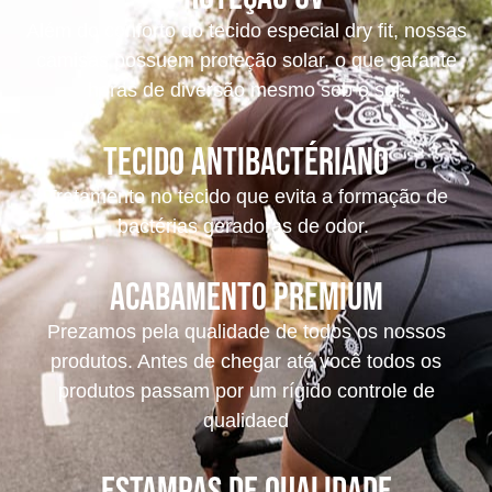
Além do conforto do tecido especial dry fit, nossas
camisas possuem proteção solar, o que garante
horas de diversão mesmo sob o sol.
tecido antibactériano
Tratamento no tecido que evita a formação de
bactérias geradoras de odor.
acabamento premium
Prezamos pela qualidade de todos os nossos
produtos. Antes de chegar até você todos os
produtos passam por um rígido controle de
qualidaed