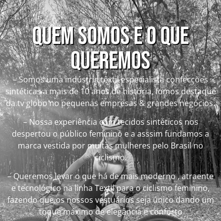
QUEM SOMOS E O QUE
QUEREMOS
– Somos uma indústria têxtil especialista confecções
sintéticas a mais de 10 anos de história, fomos destaque
da tv globo no pequenas empresas & grandes negócios.
– Nossa experiência com tecidos sintéticos nos
despertou o público feminino e a asssim fundamos a
marca vestida por muitas mulheres pelo Brasil no
ciclismo.
– Queremos levar o que há de mais moderno , atraente
e tecnológico na linha Textil para o ciclismo feminino,
fazendo que os nossos vestuários seja único dando um
toque máximo de elegância e conforto