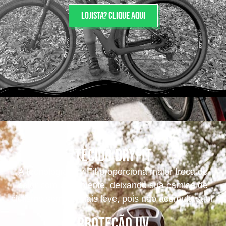
Lojista? Clique aqui
Tecido dryfit
A tecnologia Dry Fit proporciona maior troca de
calor com o ambiente, deixando sua camisa de
ciclismo sempre mais leve, pois não acumula suor.
Proteção UV