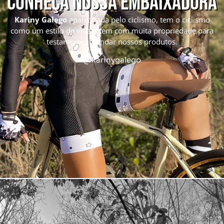
Conheça nossa embaixadora
Kariny Galego
apaixonada pelo ciclismo, tem o ciclismo
como um estilo de vida e tem com muita propriedade para
testar e recomendar nossos produtos.
@karinygalego