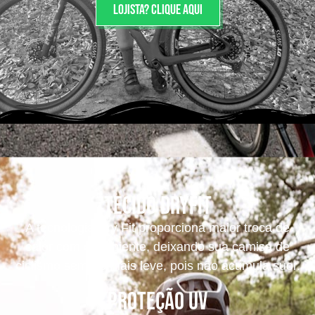
Lojista? Clique aqui
Tecido dryfit
A tecnologia Dry Fit proporciona maior troca de
calor com o ambiente, deixando sua camisa de
ciclismo sempre mais leve, pois não acumula suor.
Proteção UV