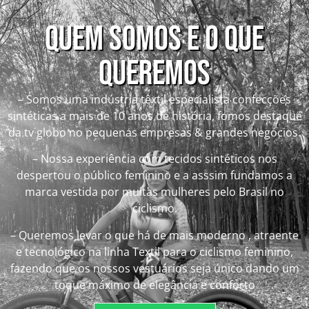
QUEM SOMOS E O QUE
QUEREMOS
– Somos uma indústria têxtil especialista confecções
sintéticas a mais de 10 anos de história, fomos destaque
da tv globo no pequenas empresas & grandes negócios.
– Nossa experiência com tecidos sintéticos nos
despertou o público feminino e a asssim fundamos a
marca vestida por muitas mulheres pelo Brasil no
ciclismo.
– Queremos levar o que há de mais moderno , atraente
e tecnológico na linha Textil para o ciclismo feminino,
fazendo que os nossos vestuários seja único dando um
toque máximo de elegância e conforto