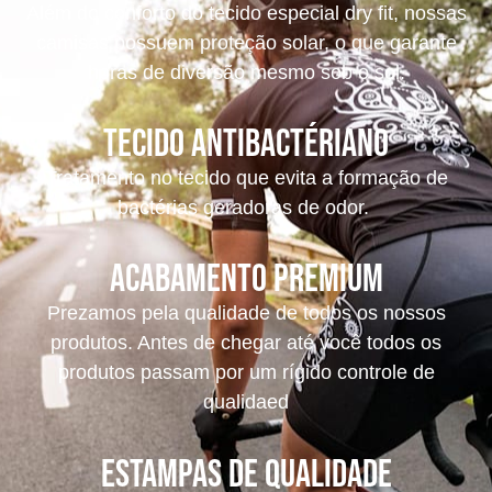
Além do conforto do tecido especial dry fit, nossas
camisas possuem proteção solar, o que garante
horas de diversão mesmo sob o sol.
tecido antibactériano
Tratamento no tecido que evita a formação de
bactérias geradoras de odor.
acabamento premium
Prezamos pela qualidade de todos os nossos
produtos. Antes de chegar até você todos os
produtos passam por um rígido controle de
qualidaed
Estampas de Qualidade