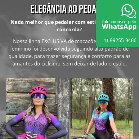
Elegância ao pedalar
Nada melhor que pedalar com estilo e conforto,
concorda?
9
9255
-
9486
Nossa linha EXCLUSIVA de macacões de ciclismo
11
feminino foi desenvolvida seguindo alto padrão de
qualidade, para trazer segurança e conforto para as
amantes do ciclismo, sem deixar de lado o estilo.