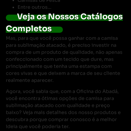
Camisas de Pesca
Entre outros…
Veja os Nossos Catálogos
Completos
Mas, para que você possa ganhar com a camisa
para sublimação atacado, é preciso investir na
compra de um produto de qualidade, não apenas
confeccionado com um tecido que dure, mas
principalmente que tenha uma estampa com
cores vivas e que deixem a marca de seu cliente
realmente aparecer.
Agora, você sabia que, com a Oficina do Abadá,
você encontra ótimas opções de camisa para
sublimação atacado com qualidade e preço
baixo? Veja mais detalhes dos nosso produtos e
descubra porque comprar conosco é a melhor
ideia que você poderia ter.