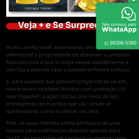
Veja + e Se Surpreenda!
9
9396
-
5390
11
Muito confortável, esse tecido oferece como
diferencial a propriedade de absorver a umidade,
fazendo com a que a roupa seque rapidamente e
não fique pesada caso a pessoa enfrente a chuva.
E, para aqueles que passam longas horas ao sol,
oferecemos também tecidos com proteção UV,
que impedem a ação nociva dos raios do sol,
protegendo de eventos que vão desde as
queimaduras como o câncer de pele.
Mas, se seus clientes estão em busca de uma
camisa para sublimação atacado apenas para
curtir um bom baile de carnaval ou mesmo para