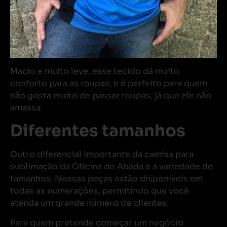
Macio e muito leve, esse tecido dá muito
conforto para as roupas, e é perfeito para quem
não gosta muito de passar roupas, já que ele não
amassa.
Diferentes tamanhos
Outro diferencial importante da camisa para
sublimação da Oficina do Abadá é a variedade de
tamanhos. Nossas peças estão disponíveis em
todas as numerações, permitindo que você
atenda um grande número de clientes.
Para quem pretende começar um negócio