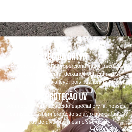
Tecido dryfit
A tecnologia Dry Fit proporciona maior troca de
calor com o ambiente, deixando sua camisa de
ciclismo sempre mais leve, pois não acumula suor.
Proteção UV
Além do conforto do tecido especial dry fit, nossas
camisas possuem proteção solar, o que garante
horas de diversão mesmo sob o sol.