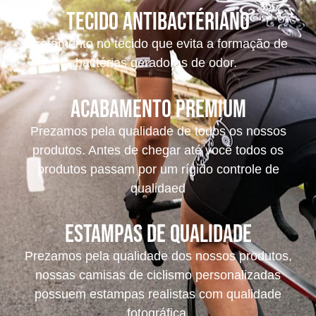
tecido antibactériano
Tratamento no tecido que evita a formação de
bactérias geradoras de odor.
acabamento premium
Prezamos pela qualidade de todos os nossos
produtos. Antes de chegar até você todos os
produtos passam por um rígido controle de
qualidaed
Estampas de Qualidade
Prezamos pela qualidade dos nossos produtos,
nossas camisas de ciclismo personalizadas
possuem estampas realistas com qualidade
fotográfica.