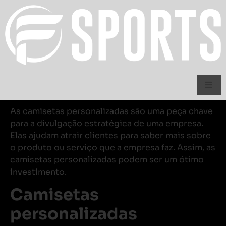
As camisetas personalizadas são uma peça chave
para a divulgação estratégica de uma empresa.
Elas ajudam atrair clientes para saber mais sobre
o produto ou serviço que a empresa faz. Assim, as
camisetas personalizadas podem ser um ótimo
investimento.
Camisetas
personalizadas