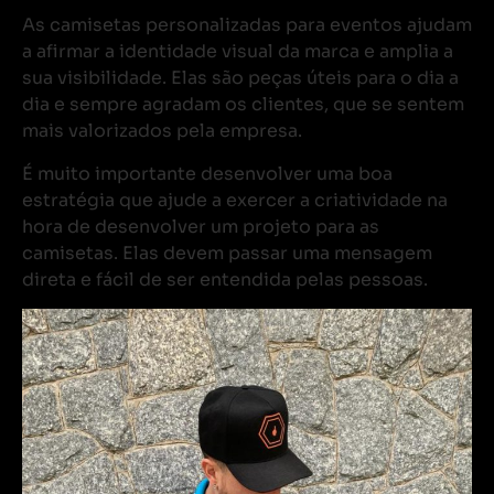
As camisetas personalizadas para eventos ajudam
a afirmar a identidade visual da marca e amplia a
sua visibilidade. Elas são peças úteis para o dia a
dia e sempre agradam os clientes, que se sentem
mais valorizados pela empresa.
É muito importante desenvolver uma boa
estratégia que ajude a exercer a criatividade na
hora de desenvolver um projeto para as
camisetas. Elas devem passar uma mensagem
direta e fácil de ser entendida pelas pessoas.