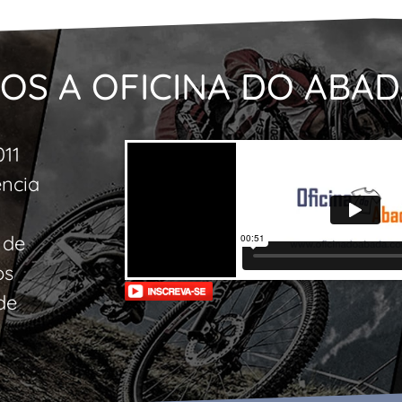
OS A OFICINA DO ABA
011
ncia
 de
os
de