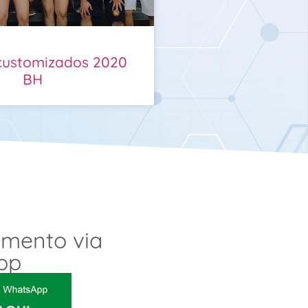
customizados 2020
BH
amento via
pp