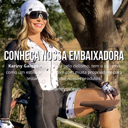
Conheça nossa embaixadora
Kariny Galego
apaixonada pelo ciclismo, tem o ciclismo
como um estilo de vida e tem com muita propriedade para
testar e recomendar nossos produtos.
@karinygalego