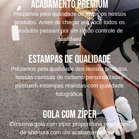
acabamento premium
Prezamos pela qualidade de todos os nossos
produtos. Antes de chegar até você todos os
produtos passam por um rígido controle de
qualidaed
Estampas de Qualidade
Prezamos pela qualidade dos nossos produtos,
nossas camisas de ciclismo personalizadas
possuem estampas realistas com qualidade
fotográfica.
Gola com Zíper
Exclusiva gola com zíper proporciona regulagem
de abertura com um acabamento leve e