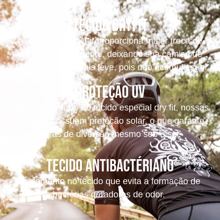
Tecido dryfit
A tecnologia Dry Fit proporciona maior troca de
calor com o ambiente, deixando sua camisa de
ciclismo sempre mais leve, pois não acumula suor.
Proteção UV
Além do conforto do tecido especial dry fit, nossas
camisas possuem proteção solar, o que garante
horas de diversão mesmo sob o sol.
tecido antibactériano
Tratamento no tecido que evita a formação de
bactérias geradoras de odor.