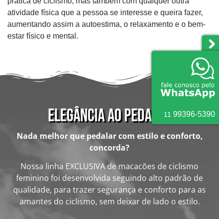
prática de ciclismo, mas também com qualquer outra
atividade física que a pessoa se interesse e queira fazer,
aumentando assim a autoestima, o relaxamento e o bem-
estar físico e mental.
Elegância ao pedalar
9
9396
-
5390
11
Nada melhor que pedalar com estilo e conforto,
concorda?
Nossa linha EXCLUSIVA de macacões de ciclismo
feminino foi desenvolvida seguindo alto padrão de
qualidade, para trazer segurança e conforto para as
amantes do ciclismo, sem deixar de lado o estilo.