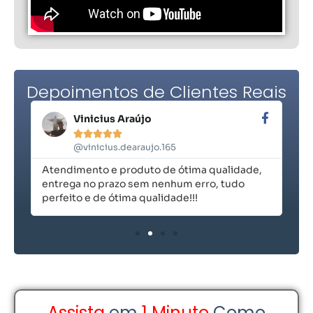
Depoimentos de Clientes Reais
Vinicius Araújo





@vinicius.dearaujo.165
Atendimento e produto de ótima qualidade,
Ex
entrega no prazo sem nenhum erro, tudo
perfeito e de ótima qualidade!!!
Assista
em
1 Minuto
Como