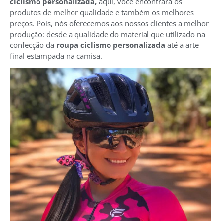
ciclismo personalizada,
aqui, você encontrará os
produtos de melhor qualidade e também os melhores
preços. Pois, nós oferecemos aos nossos clientes a melhor
produção: desde a qualidade do material que utilizado na
confecção da
roupa ciclismo personalizada
até a arte
final estampada na camisa.