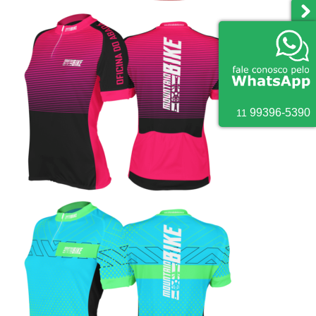
9
9396
-
5390
11