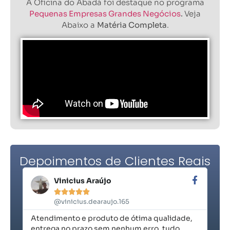
A Oficina do Abadá foi destaque no programa
Pequenas Empresas Grandes Negócios
.
Veja
Abaixo a
Matéria Completa
.
Depoimentos de Clientes Reais
Vinicius Araújo





@vinicius.dearaujo.165
Atendimento e produto de ótima qualidade,
Ex
entrega no prazo sem nenhum erro, tudo