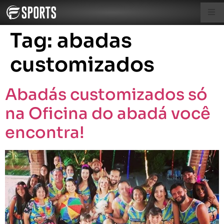
Tag:
abadas
customizados
Abadás customizados só
na Oficina do abadá você
encontra!