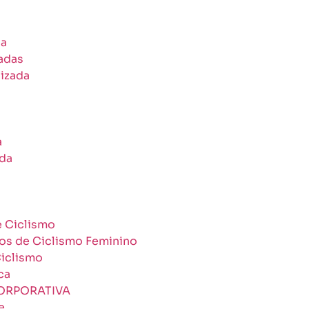
da
zadas
izada
a
ada
 Ciclismo
os de Ciclismo Feminino
iclismo
ca
ORPORATIVA
e