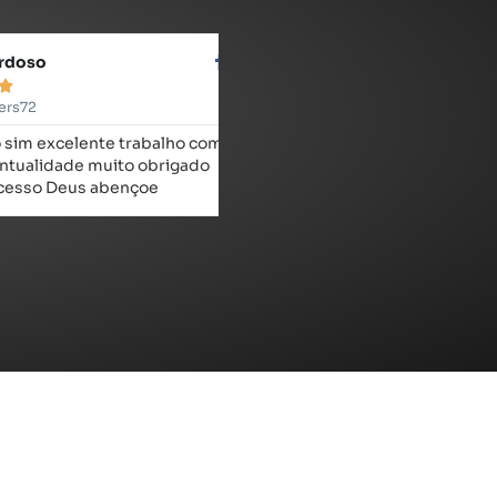
oso
Nathan Augusto





2
@nathan.augusto.378
 excelente trabalho com
Ótimos preços e bom atendime
alidade muito obrigado
recomendo!
so Deus abençoe