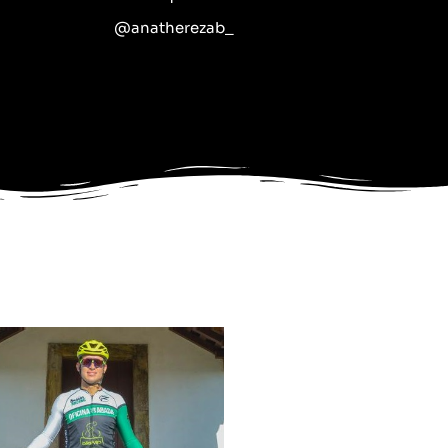
@anatherezab_