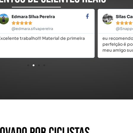
Edmara Silva Pereira
Silas Card










@edmara.silvapereira
@Snappers7
lente trabalho!!! Material de primeira
eu recomendo sim
perfeição é pontu
meu amigo suces
ovado Por ciclistas