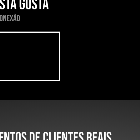
ista gosta
conexão
entos de Clientes Reais