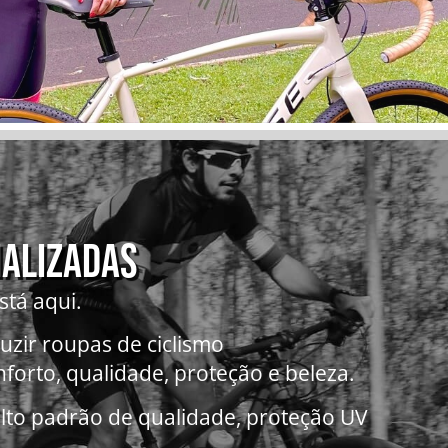
NALIZADAS
stá aqui.
uzir roupas de ciclismo
nforto, qualidade, proteção e beleza.
to padrão de qualidade, proteção UV