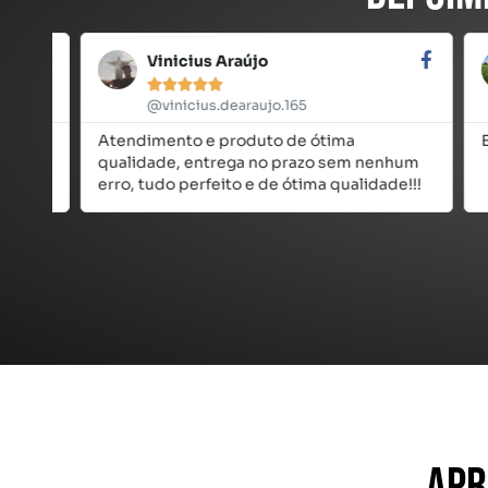
Vinicius Araújo





@vinicius.dearaujo.165
Atendimento e produto de ótima
Exce
qualidade, entrega no prazo sem nenhum
erro, tudo perfeito e de ótima qualidade!!!
Apr